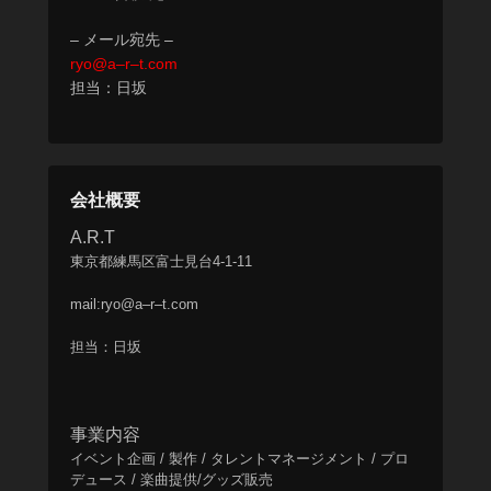
w
– メール宛先 –
o
ryo@a–r–t.com
r
担当：日坂
k
が
投
稿
会社概要
A.R.T
東京都練馬区富士見台4-1-11
mail:ryo@a–r–t.com
担当：日坂
事業内容
イベント企画 / 製作 / タレントマネージメント / プロ
デュース / 楽曲提供/グッズ販売