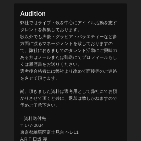
Audition
2
弊社ではライブ・歌を中心にアイドル活動を志す
0
タレントを募集しております。
1
歌以外でも声優・グラビア・バラエティーなど多
8
方面に渡るマネージメントを致しておりますの
年
で、弊社におきましてのタレント活動にご興味の
9
ある方はメールまたは郵送にてプロフィールもし
月
くは履歴書をお送りください。
2
選考後合格者には弊社より改めて面接等のご連絡
8
をさせて頂きます。
日
尚、頂きました資料は選考用として弊社にてお預
に
かりさせて頂くと共に、返却は致しかねますので
r
予めご了承下さい。
y
o
– 資料送付先 –
-
〒177-0034
n
東京都練馬区富士見台 4-1-11
e
A.R.T 日坂 宛
t